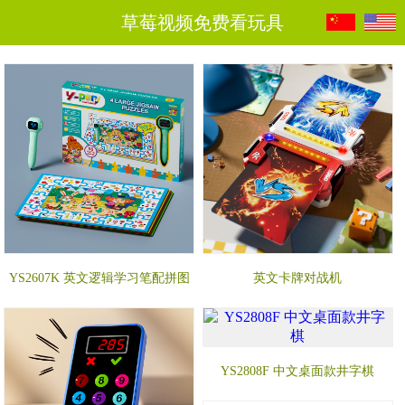
草莓视频免费看玩具
YS2607K 英文逻辑学习笔配拼图
英文卡牌对战机
YS2808F 中文桌面款井字棋